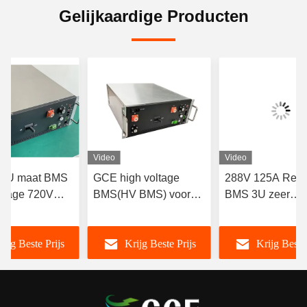
Gelijkaardige Producten
Video
Video
h 4U maat BMS
GCE high voltage
288V 125A Rela
ltage 720V
BMS(HV BMS) voor
BMS 3U zeer
2S 15S 16S
Lifepo4 Batterijpakket
geïntegreerd vo
terijpakketten
384V 120S 96V-1000V
NCM LTO-batteri
rijg Beste Prijs
Krijg Beste Prijs
Krijg Beste 