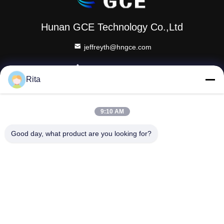
Hunan GCE Technology Co.,Ltd
jeffreyth@hngce.com
0086-731-86187065
Rita
Gebouw B3, 602, Science and Technology New City,
Changsha County, Changsha City, provincie Hunan
9:10 AM
Good day, what product are you looking for?
De Goede Kwaliteit van China hoogspanning bms
Leverancier. Copyright © 2022-2026 Hunan GCE
Technology Co.,Ltd . Alle rechten voorbehoudena.