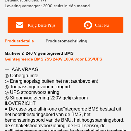
Betalingscondities: T/T
Levering vermogen: 2000 stuks in één maand
Krijg Beste Prijs
Chat Nu
Productdetails
Productomschrijving
Markeren:
240 V geïntegreerd BMS
Geïntegreerde BMS 75S 240V 100A voor ESS/UPS
一. AANVRAAG
◎ Opbergruimte
◎ Energieopslag buiten het net (aanbevolen)
◎ Toepassingen voor microgrid
◎ UPS stroomvoorziening
◎ Stroomvoorziening 220V gelijkstroom
II.OVERZICHT
● De case-type all-in-one geïntegreerde BMS bestaat uit
het hoofdbesturingsbord van de BMS, het
bemonsteringsbord van de BMU, het hoogspanningsbord,
de schakelstroomvoorziening, de Hall-sensor, de