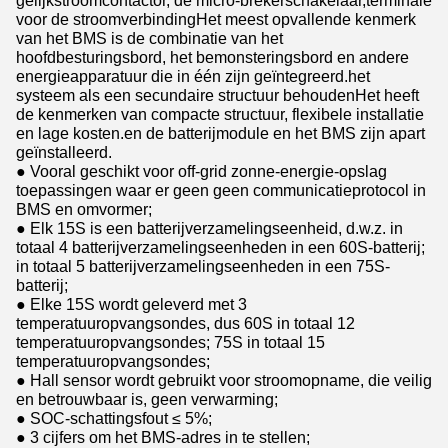
gelijkstroomcontactor, de micro-brekerschakelaar,terminale
voor de stroomverbindingHet meest opvallende kenmerk
van het BMS is de combinatie van het
hoofdbesturingsbord, het bemonsteringsbord en andere
energieapparatuur die in één zijn geïntegreerd.het
systeem als een secundaire structuur behoudenHet heeft
de kenmerken van compacte structuur, flexibele installatie
en lage kosten.en de batterijmodule en het BMS zijn apart
geïnstalleerd.
● Vooral geschikt voor off-grid zonne-energie-opslag
toepassingen waar er geen geen communicatieprotocol in
BMS en omvormer;
● Elk 15S is een batterijverzamelingseenheid, d.w.z. in
totaal 4 batterijverzamelingseenheden in een 60S-batterij;
in totaal 5 batterijverzamelingseenheden in een 75S-
batterij;
● Elke 15S wordt geleverd met 3
temperatuuropvangsondes, dus 60S in totaal 12
temperatuuropvangsondes; 75S in totaal 15
temperatuuropvangsondes;
● Hall sensor wordt gebruikt voor stroomopname, die veilig
en betrouwbaar is, geen verwarming;
● SOC-schattingsfout ≤ 5%;
● 3 cijfers om het BMS-adres in te stellen;