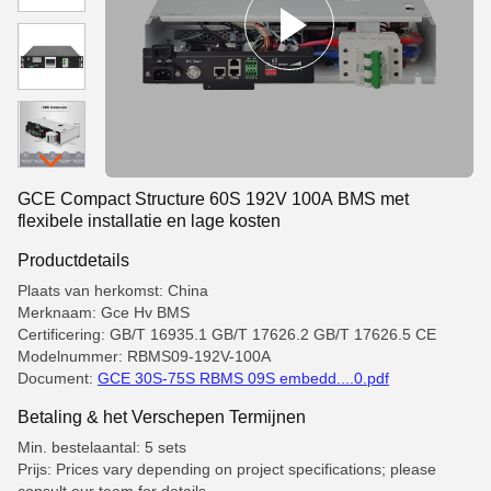
GCE Compact Structure 60S 192V 100A BMS met
flexibele installatie en lage kosten
Productdetails
Plaats van herkomst: China
Merknaam: Gce Hv BMS
Certificering: GB/T 16935.1 GB/T 17626.2 GB/T 17626.5 CE
Modelnummer: RBMS09-192V-100A
Document:
GCE 30S-75S RBMS 09S embedd....0.pdf
Betaling & het Verschepen Termijnen
Min. bestelaantal: 5 sets
Prijs: Prices vary depending on project specifications; please