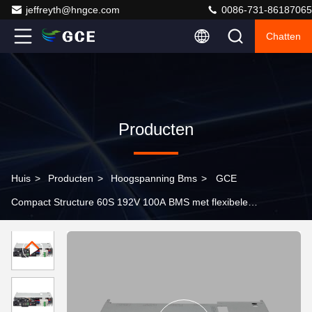
jeffreyth@hngce.com
0086-731-86187065
Chatten
Producten
Huis
>
Producten
>
Hoogspanning Bms
>
GCE
Compact Structure 60S 192V 100A BMS met flexibele
installatie en lage kosten